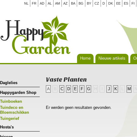
NL
FR
AD
AL
AM
AZ
BA
BG
BY
CZ
D
DK
EE
ES
FI
Home
Nieuwe artikels
Or
Vaste Planten
Daglelies
A
B
C
D
E
F
G
H
I
J
K
L
M
Happygarden Shop
Tuinboeken
Tuindeco en
Er werden geen resultaten gevonden.
Bloemschikken
Tuingerief
Hosta's
Irissen