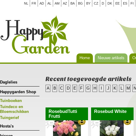
NL
FR
AD
AL
AM
AZ
BA
BG
BY
CZ
D
DK
EE
ES
FI
Home
Nieuwe artikels
Or
Recent toegevoegde artikels
Daglelies
A
B
C
D
E
F
G
H
I
J
K
L
M
Happygarden Shop
Tuinboeken
Tuindeco en
RosebudTutti
Rosebud White
Bloemschikken
Frutti
Tuingerief
Hosta's
Irissen