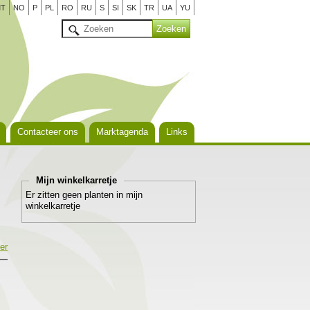
T
NO
P
PL
RO
RU
S
SI
SK
TR
UA
YU
Contacteer ons
Marktagenda
Links
Mijn winkelkarretje
Er zitten geen planten in mijn
winkelkarretje
er