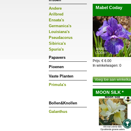
conditie door in voorja
Mabel Coday
Andere
Dit kan een samengeste
De nieuwe wortels ont
Arilbred
van tijd bovengrondse 
Ensata's
dan de boodschap. Ver
Germanica's
Verwijder in najaar het
Louisiana's
Bloemen lenen zich ui
tetraploide soorten di
Pseudacorus
Sibirica's
Spuria's
Papavers
Prijs: € 6.00
In winkelwagen:
0
Pioenen
Vaste Planten
Voeg toe aan winkelka
Primula's
MOON SILK *
Bollen&Knollen
Galanthus