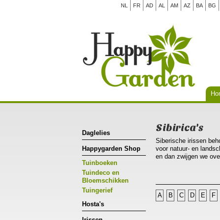
NL
FR
AD
AL
AM
AZ
BA
BG
Ho
Sibirica's
Daglelies
Siberische irissen beh
Happygarden Shop
voor natuur- en landsc
en dan zwijgen we ove
Tuinboeken
Deze planten hebben z
zich dus ongedwongen 
Tuindeco en
geel wit en roze tinte
Bloemschikken
zo'n 5- 10 cm diep e
Tuingerief
A
B
C
D
E
F
40 cm uit elkaar op een
Sibirica's zijn niet ge
Hosta's
eventjes kunnen ze dit
dus hebben niet graag
Irissen