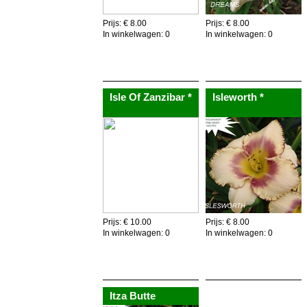
Nuttig om weten,de gehele plant is eetbaar,dus als
recyclage!
Prijs: € 8.00
Prijs: € 8.00
In winkelwagen:
0
In winkelwagen:
0
Voeg toe aan winkelkar
Voeg toe aan winkelkar
Isle Of Zanzibar *
Isleworth *
Prijs: € 10.00
Prijs: € 8.00
In winkelwagen:
0
In winkelwagen:
0
Voeg toe aan winkelkar
Voeg toe aan winkelkar
Itza Butte