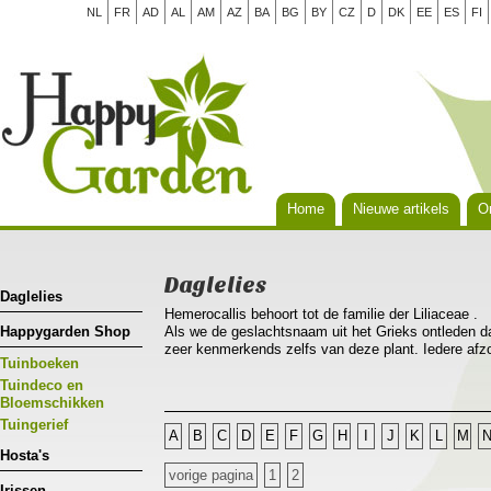
NL
FR
AD
AL
AM
AZ
BA
BG
BY
CZ
D
DK
EE
ES
FI
Home
Nieuwe artikels
Or
Daglelies
Daglelies
Hemerocallis behoort tot de familie der Liliaceae .
Happygarden Shop
Als we de geslachtsnaam uit het Grieks ontleden da
zeer kenmerkends zelfs van deze plant. Iedere afzo
Tuinboeken
dag(nieuwe vareiteiten reeds langer!), hemera bete
Hemerocallis is nauw verwant aan Hosta, tot het ge
Tuindeco en
voorkomen in Europa en de gematigde streken van 
Bloemschikken
bossen van lijnvormige bladeren die sierlijk overh
Tuingerief
A
B
C
D
E
F
G
H
I
J
K
L
M
sierwaarde met zijn heldergroen licht glanzend blad
Hosta's
Hemerocallis is een plant die je tussen andere vas
vorige pagina
1
2
solitaire plant kan gebruikt worden.De daglelie leen
Irissen