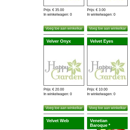
Nuttig om weten,de gehele plant is eetbaar,dus als
recyclage!
Prijs: € 35.00
Prijs: € 3.00
In winkelwagen:
0
In winkelwagen:
0
Voeg toe aan winkelkar
Voeg toe aan winkelkar
Velver Onyx
Velvet Eyes
Prijs: € 20.00
Prijs: € 10.00
In winkelwagen:
0
In winkelwagen:
0
Voeg toe aan winkelkar
Voeg toe aan winkelkar
Velvet Web
Venetian
Baroque *