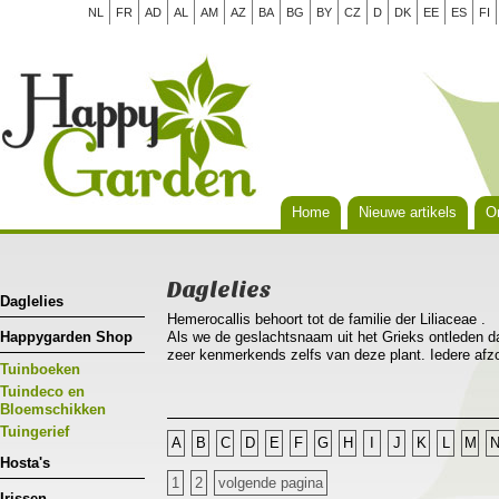
NL
FR
AD
AL
AM
AZ
BA
BG
BY
CZ
D
DK
EE
ES
FI
Home
Nieuwe artikels
Or
Daglelies
Daglelies
Hemerocallis behoort tot de familie der Liliaceae .
Happygarden Shop
Als we de geslachtsnaam uit het Grieks ontleden da
zeer kenmerkends zelfs van deze plant. Iedere afzo
Tuinboeken
dag(nieuwe vareiteiten reeds langer!), hemera bete
Hemerocallis is nauw verwant aan Hosta, tot het ge
Tuindeco en
voorkomen in Europa en de gematigde streken van 
Bloemschikken
bossen van lijnvormige bladeren die sierlijk overh
Tuingerief
A
B
C
D
E
F
G
H
I
J
K
L
M
sierwaarde met zijn heldergroen licht glanzend blad
Hosta's
Hemerocallis is een plant die je tussen andere vas
1
2
volgende pagina
solitaire plant kan gebruikt worden.De daglelie leen
Irissen