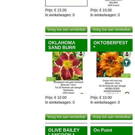
Nuttig om weten,de gehele plant is eetbaar,dus als
recyclage!
Prijs: € 15.00
Prijs: € 10.00
In winkelwagen:
0
In winkelwagen:
0
Voeg toe aan winkelkar
Voeg toe aan winkelkar
OKLAHOMA
OKTOBERFEST
SAND BURR
*
Prijs: € 10.00
Prijs: € 10.00
In winkelwagen:
0
In winkelwagen:
0
Voeg toe aan winkelkar
Voeg toe aan winkelkar
OLIVE BAILEY
On Point
LANGDON *