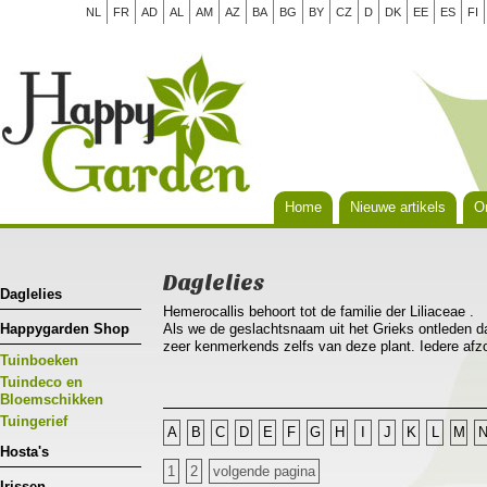
NL
FR
AD
AL
AM
AZ
BA
BG
BY
CZ
D
DK
EE
ES
FI
Home
Nieuwe artikels
Or
Daglelies
Daglelies
Hemerocallis behoort tot de familie der Liliaceae .
Happygarden Shop
Als we de geslachtsnaam uit het Grieks ontleden da
zeer kenmerkends zelfs van deze plant. Iedere afzo
Tuinboeken
dag(nieuwe vareiteiten reeds langer!), hemera bete
Hemerocallis is nauw verwant aan Hosta, tot het ge
Tuindeco en
voorkomen in Europa en de gematigde streken van 
Bloemschikken
bossen van lijnvormige bladeren die sierlijk overh
Tuingerief
A
B
C
D
E
F
G
H
I
J
K
L
M
sierwaarde met zijn heldergroen licht glanzend blad
Hosta's
Hemerocallis is een plant die je tussen andere vas
1
2
volgende pagina
solitaire plant kan gebruikt worden.De daglelie leen
Irissen