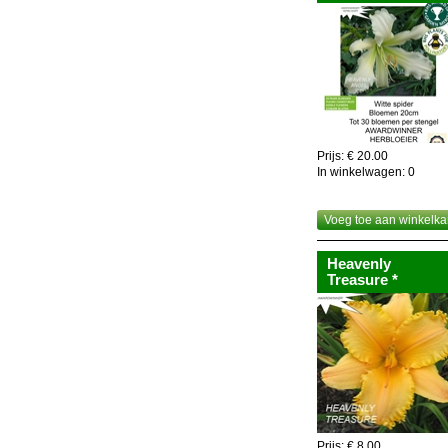
Prijs: € 20.00
In winkelwagen:
0
Voeg toe aan winkelka
Heavenly
Treasure *
Prijs: € 8.00