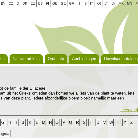
BY
CZ
D
DK
EE
ES
FI
GB
GE
GR
H
IS
IT
KR
LT
LV
MK
MN
M
me
Nieuwe artikels
Orderinfo
Aanbiedingen
Download cataloog
t de familie der Liliaceae .
m uit het Grieks ontleden dan komen we al iets van de plant te weten, iets
 van deze plant. Iedere afzonderlijke bloem bloeit namelijk maar een
 reeds langer!), hemera betekent dag en kallos betekent schoonheid.
erwant aan Hosta, tot het geslacht behoren ongeveer vijftien soorten die
Lees verd
n de gematigde streken van Azie, vooral China dan. De planten vormen dicht
 bladeren die sierlijk overhangen. Zonder bloemen heeft de plant ook nog
G
H
I
J
K
L
M
N
O
P
Q
R
S
T
U
V
W
X
Y
Z
ldergroen licht glanzend blad.
ant die je tussen andere vaste planten kunt invoegen maar evenzeer als
agina
ruikt worden.De daglelie leent zich uitstekend voor verwildering in bosland of