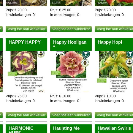
ele plant is eetbaar,dus als je ze beu bent eet je ze gewoon op,kwestie van
Prijs: € 20.00
Prijs: € 25.00
Prijs: € 20.00
In winkelwagen:
0
In winkelwagen:
0
In winkelwagen:
0
r
Voeg toe aan winkelkar
Voeg toe aan winkelkar
Voeg toe aan winkelka
HAPPY HAPPY
Happy Hooligan
Happy Hopi
*
Prijs: € 25.00
Prijs: € 10.00
Prijs: € 10.00
In winkelwagen:
0
In winkelwagen:
0
In winkelwagen:
0
r
Voeg toe aan winkelkar
Voeg toe aan winkelkar
Voeg toe aan winkelka
HARMONIC
Haunting Me
Hawaiian Swirls
HUES
*