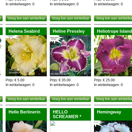
In winkelwagen:
0
In winkelwagen:
0
In winkelwagen:
0
r
Voeg toe aan winkelkar
Voeg toe aan winkelkar
Voeg toe aan winkelka
Helena Seabird
Heline Pressley
Heliotrope Island
Prijs: € 5.00
Prijs: € 35.00
Prijs: € 25.00
In winkelwagen:
0
In winkelwagen:
0
In winkelwagen:
0
r
Voeg toe aan winkelkar
Voeg toe aan winkelkar
Voeg toe aan winkelka
Helle Berlinerin
HELLO
Hemingway
SCREAMER *