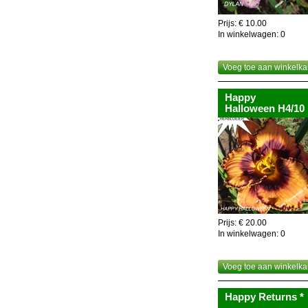
Nuttig om weten,de geh
recyclage!
Prijs: € 10.00
In winkelwagen:
0
Voeg toe aan winkelka
Happy
Halloween H4/10
Prijs: € 20.00
In winkelwagen:
0
Voeg toe aan winkelka
Happy Returns *