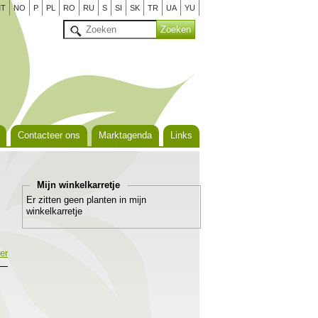
T
NO
P
PL
RO
RU
S
SI
SK
TR
UA
YU
Contacteer ons
Marktagenda
Links
Mijn winkelkarretje
Er zitten geen planten in mijn
winkelkarretje
er
e