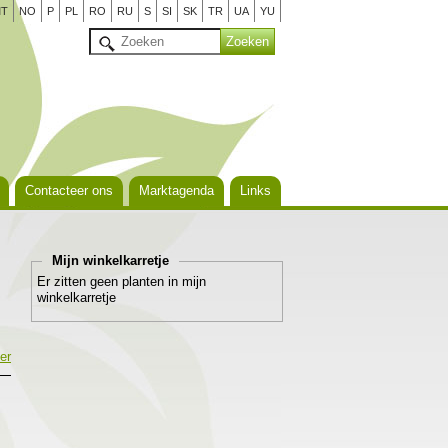
T
NO
P
PL
RO
RU
S
SI
SK
TR
UA
YU
Contacteer ons
Marktagenda
Links
Mijn winkelkarretje
Er zitten geen planten in mijn
winkelkarretje
er