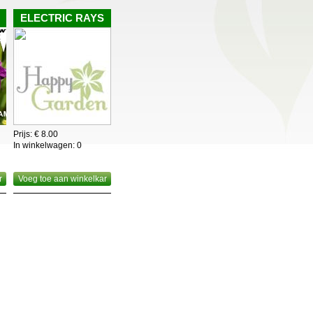
ijn ideaal als snijbloem,dubbele moeilijker,
ELECTRIC RAYS
ze reeds ontvouwen zijn.
Prijs: € 8.00
In winkelwagen:
0
r
Voeg toe aan winkelkar