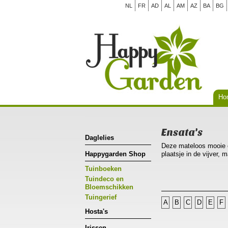
NL
FR
AD
AL
AM
AZ
BA
BG
Ho
Ensata's
Daglelies
Deze mateloos mooie e
Happygarden Shop
plaatsje in de vijver,
Tuinboeken
Ideale zuurtegraad(ph5-
Tuindeco en
Men mag dus gerust vee
Bloemschikken
dit zeker op zanderige
Tuingerief
A
B
C
D
E
F
wortelverbranding is a
Hosta's
In feite kan men de te
stalmest zijn het geh
Irissen