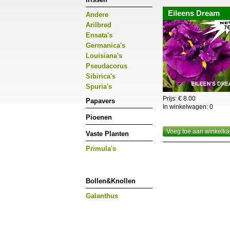
worden.Enkelbloemige z
Eileens Dream
Andere
deze pas knippen als 
Arilbred
Ensata's
Germanica's
Louisiana's
Pseudacorus
Sibirica's
Spuria's
Prijs: € 8.00
Papavers
In winkelwagen:
0
Pioenen
Voeg toe aan winkelka
Vaste Planten
Primula's
Bollen&Knollen
Galanthus