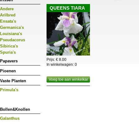
worden.Enkelbloemige zijn ideaal als snijbloem,dubb
QUEENS TIARA
Andere
deze pas knippen als ze reeds ontvouwen zijn.
Arilbred
Ensata's
Germanica's
Louisiana's
Pseudacorus
Sibirica's
Spuria's
Prijs: € 8.00
Papavers
In winkelwagen:
0
Pioenen
Voeg toe aan winkelkar
Vaste Planten
Primula's
Bollen&Knollen
Galanthus