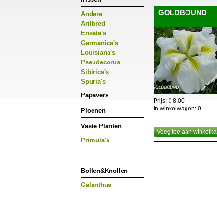
worden.Enkelbloemige z
GOLDBOUND
Andere
deze pas knippen als 
Arilbred
Ensata's
Germanica's
Louisiana's
Pseudacorus
Sibirica's
Spuria's
Papavers
Prijs: € 8.00
In winkelwagen:
0
Pioenen
Vaste Planten
Voeg toe aan winkelka
Primula's
Bollen&Knollen
Galanthus