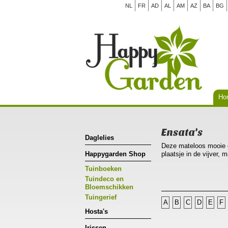
NL
FR
AD
AL
AM
AZ
BA
BG
Ho
Ensata's
Daglelies
Deze mateloos mooie e
Happygarden Shop
plaatsje in de vijver,
Tuinboeken
Ideale zuurtegraad(ph5-
Tuindeco en
Men mag dus gerust vee
Bloemschikken
dit zeker op zanderige
Tuingerief
A
B
C
D
E
F
wortelverbranding is a
Hosta's
In feite kan men de te
stalmest zijn het geh
Irissen