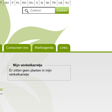
T
NO
P
PL
RO
RU
S
SI
SK
TR
UA
YU
Contacteer ons
Marktagenda
Links
Mijn winkelkarretje
Er zitten geen planten in mijn
winkelkarretje
er