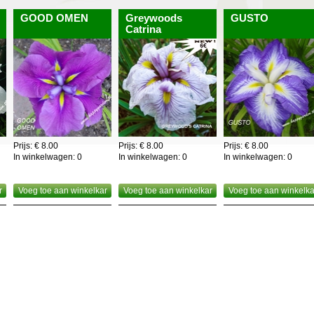
ijn ideaal als snijbloem,dubbele moeilijker,
GOOD OMEN
Greywoods
GUSTO
ze reeds ontvouwen zijn.
Catrina
Prijs: € 8.00
Prijs: € 8.00
Prijs: € 8.00
In winkelwagen:
0
In winkelwagen:
0
In winkelwagen:
0
r
Voeg toe aan winkelkar
Voeg toe aan winkelkar
Voeg toe aan winkelka