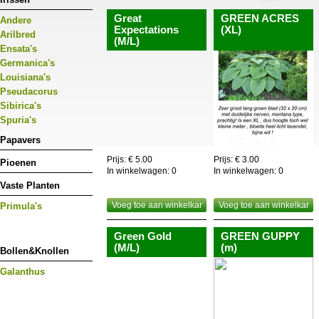
Great
GREEN ACRES
Andere
Expectations
(XL)
Arilbred
(M/L)
Ensata's
Germanica's
Louisiana's
Pseudacorus
Sibirica's
Spuria's
Papavers
Prijs: € 5.00
Prijs: € 3.00
Pioenen
In winkelwagen:
0
In winkelwagen:
0
Vaste Planten
Voeg toe aan winkelkar
Voeg toe aan winkelkar
Primula's
Green Gold
GREEN GUPPY
(M/L)
(m)
Bollen&Knollen
Galanthus