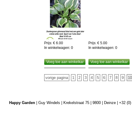
Prijs: € 6.00
Prijs: € 5.00
In winkelwagen:
0
In winkelwagen:
0
Voeg toe aan winkelkar
Voeg toe aan winkelkar
vorige pagina
1
2
3
4
5
6
7
8
9
10
Happy Garden
| Guy Windels | Krekelstraat 75 | 9800 | Deinze | +32 (0)