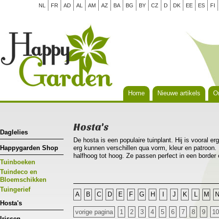
NL
FR
AD
AL
AM
AZ
BA
BG
BY
CZ
D
DK
EE
ES
FI
Home
Nieuwe artikels
Or
Hosta's
Daglelies
De hosta is een populaire tuinplant. Hij is vooral er
Happygarden Shop
erg kunnen verschillen qua vorm, kleur en patroon. 
halfhoog tot hoog. Ze passen perfect in een border
Tuinboeken
als solitair in een pot. Hosta’s groeien het best o
vochtige grond die veel humus en voeding bevat. He
Tuindeco en
kennen, al doe je er wel goed aan om ze te besche
Bloemschikken
Tuingerief
A
B
C
D
E
F
G
H
I
J
K
L
M
Hosta's
vorige pagina
1
2
3
4
5
6
7
8
9
10
Irissen