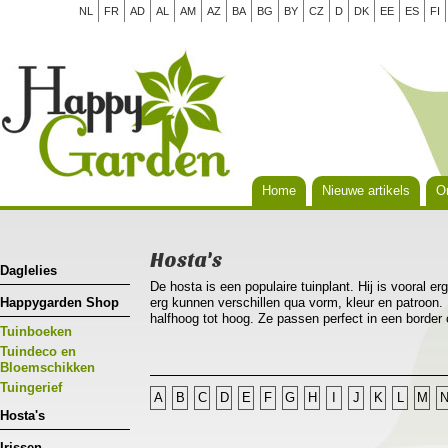
NL
FR
AD
AL
AM
AZ
BA
BG
BY
CZ
D
DK
EE
ES
FI
Home
Nieuwe artikels
Or
Hosta's
Daglelies
De hosta is een populaire tuinplant. Hij is vooral er
Happygarden Shop
erg kunnen verschillen qua vorm, kleur en patroon. 
halfhoog tot hoog. Ze passen perfect in een border
Tuinboeken
als solitair in een pot. Hosta’s groeien het best o
vochtige grond die veel humus en voeding bevat. He
Tuindeco en
kennen, al doe je er wel goed aan om ze te besche
Bloemschikken
Tuingerief
A
B
C
D
E
F
G
H
I
J
K
L
M
Hosta's
Irissen