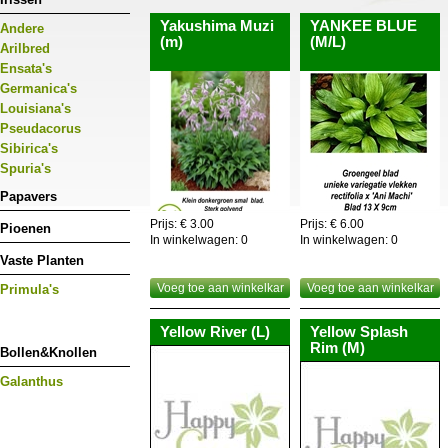
Yakushima Muzi
YANKEE BLUE
Andere
(m)
(M/L)
Arilbred
Ensata's
Germanica's
Louisiana's
Pseudacorus
Sibirica's
Spuria's
Papavers
Prijs: € 3.00
Prijs: € 6.00
Pioenen
In winkelwagen:
0
In winkelwagen:
0
Vaste Planten
Voeg toe aan winkelkar
Voeg toe aan winkelkar
Primula's
Yellow River (L)
Yellow Splash
Rim (M)
Bollen&Knollen
Galanthus