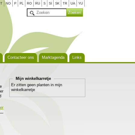
T
NO
P
PL
RO
RU
S
SI
SK
TR
UA
YU
Contacteer ons
Marktagenda
Links
Mijn winkelkarretje
Er zitten geen planten in mijn
ie
winkelkarretje
er
d
n
er