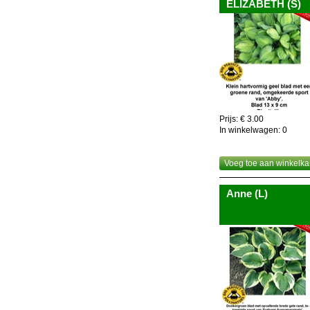
ELIZABETH (S)
Prijs: € 3.00
In winkelwagen:
0
Voeg toe aan winkelka
Anne (L)