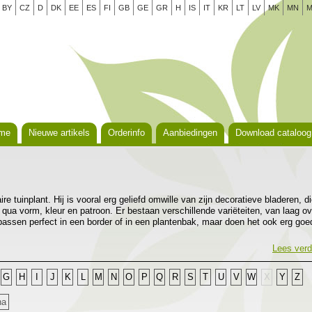
BY
CZ
D
DK
EE
ES
FI
GB
GE
GR
H
IS
IT
KR
LT
LV
MK
MN
M
me
Nieuwe artikels
Orderinfo
Aanbiedingen
Download cataloog
re tuinplant. Hij is vooral erg geliefd omwille van zijn decoratieve bladeren, d
 qua vorm, kleur en patroon. Er bestaan verschillende variëteiten, van laag ov
passen perfect in een border of in een plantenbak, maar doen het ook erg goe
t. Hosta’s groeien het best op een plaats in de schaduw of halfschaduw in een
l humus en voeding bevat. Het zijn gemakkelijke planten die weinig probleme
Lees verd
wel goed aan om ze te beschermen tegen vraatzuchtige slakken.
G
H
I
J
K
L
M
N
O
P
Q
R
S
T
U
V
W
X
Y
Z
na