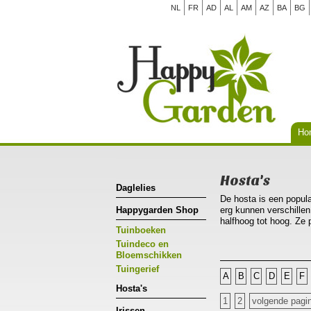
NL
FR
AD
AL
AM
AZ
BA
BG
Ho
Hosta's
Daglelies
De hosta is een populai
Happygarden Shop
erg kunnen verschillen
halfhoog tot hoog. Ze 
Tuinboeken
als solitair in een po
vochtige grond die vee
Tuindeco en
kennen, al doe je er 
Bloemschikken
Tuingerief
A
B
C
D
E
F
Hosta's
1
2
volgende pagi
Irissen