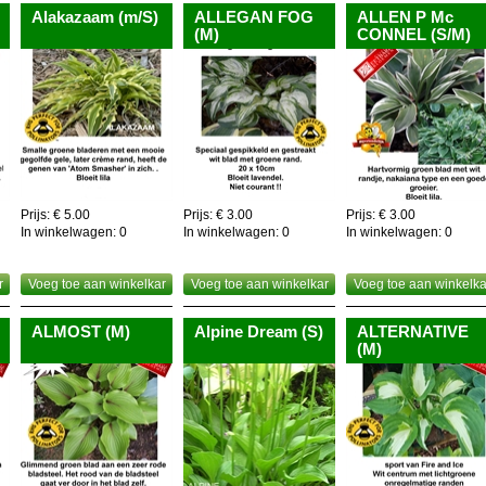
Alakazaam (m/S)
ALLEGAN FOG
ALLEN P Mc
(M)
CONNEL (S/M)
Prijs: € 5.00
Prijs: € 3.00
Prijs: € 3.00
In winkelwagen:
0
In winkelwagen:
0
In winkelwagen:
0
r
Voeg toe aan winkelkar
Voeg toe aan winkelkar
Voeg toe aan winkelka
ALMOST (M)
Alpine Dream (S)
ALTERNATIVE
(M)