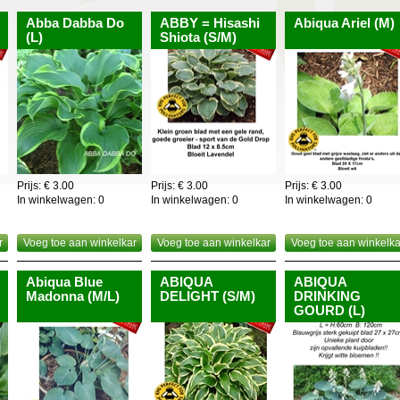
Abba Dabba Do
ABBY = Hisashi
Abiqua Ariel (M)
(L)
Shiota (S/M)
Prijs: € 3.00
Prijs: € 3.00
Prijs: € 3.00
In winkelwagen:
0
In winkelwagen:
0
In winkelwagen:
0
r
Voeg toe aan winkelkar
Voeg toe aan winkelkar
Voeg toe aan winkelka
Abiqua Blue
ABIQUA
ABIQUA
Madonna (M/L)
DELIGHT (S/M)
DRINKING
GOURD (L)