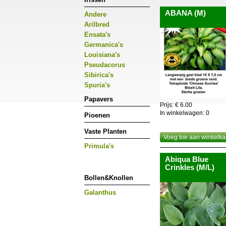
ABANA (M)
Andere
Arilbred
Ensata's
Germanica's
Louisiana's
Pseudacorus
Sibirica's
Spuria's
Papavers
Prijs: € 6.00
In winkelwagen:
0
Pioenen
Vaste Planten
Voeg toe aan winkelka
Primula's
Abiqua Blue
Crinkles (M/L)
Bollen&Knollen
Galanthus