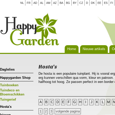
NL
FR
AD
AL
AM
AZ
BA
BG
BY
CZ
D
DK
EE
ES
FI
Home
Nieuwe artikels
Or
Hosta's
Daglelies
De hosta is een populaire tuinplant. Hij is vooral er
Happygarden Shop
erg kunnen verschillen qua vorm, kleur en patroon. 
halfhoog tot hoog. Ze passen perfect in een border
Tuinboeken
als solitair in een pot. Hosta’s groeien het best o
vochtige grond die veel humus en voeding bevat. He
Tuindeco en
kennen, al doe je er wel goed aan om ze te besche
Bloemschikken
Tuingerief
A
B
C
D
E
F
G
H
I
J
K
L
M
Hosta's
1
2
3
volgende pagina
Irissen