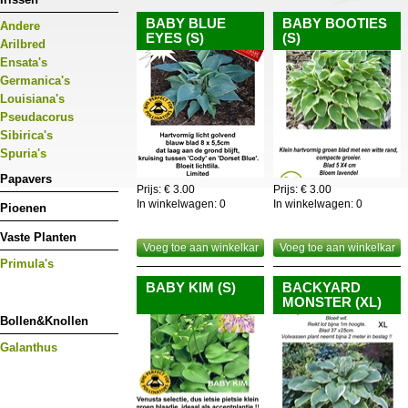
BABY BLUE
BABY BOOTIES
Andere
EYES (S)
(S)
Arilbred
Ensata's
Germanica's
Louisiana's
Pseudacorus
Sibirica's
Spuria's
Papavers
Prijs: € 3.00
Prijs: € 3.00
In winkelwagen:
0
In winkelwagen:
0
Pioenen
Vaste Planten
Voeg toe aan winkelkar
Voeg toe aan winkelkar
Primula's
BABY KIM (S)
BACKYARD
MONSTER (XL)
Bollen&Knollen
Galanthus