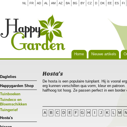
NL
FR
AD
AL
AM
AZ
BA
BG
BY
CZ
D
DK
EE
ES
FI
Home
Nieuwe artikels
Or
Hosta's
Daglelies
De hosta is een populaire tuinplant. Hij is vooral er
Happygarden Shop
erg kunnen verschillen qua vorm, kleur en patroon. 
halfhoog tot hoog. Ze passen perfect in een border
Tuinboeken
als solitair in een pot. Hosta’s groeien het best o
vochtige grond die veel humus en voeding bevat. He
Tuindeco en
kennen, al doe je er wel goed aan om ze te besche
Bloemschikken
Tuingerief
A
B
C
D
E
F
G
H
I
J
K
L
M
Hosta's
Irissen