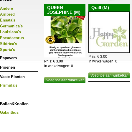
QUEEN
Quill (M)
Andere
JOSEPHINE (M)
Arilbred
Ensata's
Germanica's
Louisiana's
Pseudacorus
Sibirica's
Spuria's
Prijs: € 3.00
Papavers
Prijs: € 3.00
In winkelwagen:
0
In winkelwagen:
0
Pioenen
Voeg toe aan winkelkar
Vaste Planten
Voeg toe aan winkelkar
Primula's
Bollen&Knollen
Galanthus