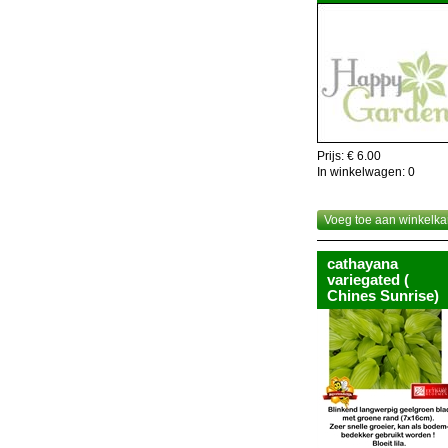
Prijs: € 6.00
In winkelwagen:
0
Voeg toe aan winkelka
cathayana
variegated (
Chines Sunrise)