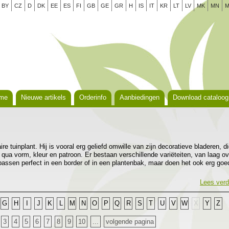
BY
CZ
D
DK
EE
ES
FI
GB
GE
GR
H
IS
IT
KR
LT
LV
MK
MN
M
me
Nieuwe artikels
Orderinfo
Aanbiedingen
Download cataloog
re tuinplant. Hij is vooral erg geliefd omwille van zijn decoratieve bladeren, d
 qua vorm, kleur en patroon. Er bestaan verschillende variëteiten, van laag ov
passen perfect in een border of in een plantenbak, maar doen het ook erg goe
t. Hosta’s groeien het best op een plaats in de schaduw of halfschaduw in een
l humus en voeding bevat. Het zijn gemakkelijke planten die weinig probleme
Lees verd
wel goed aan om ze te beschermen tegen vraatzuchtige slakken.
G
H
I
J
K
L
M
N
O
P
Q
R
S
T
U
V
W
X
Y
Z
3
4
5
6
7
8
9
10
...
volgende pagina