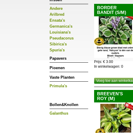
BORDER
Andere
BANDIT (S/M)
Arilbred
Ensata's
Germanica's
Louisiana's
Pseudacorus
Sibirica's
Spuria's
Papavers
Prijs: € 3.00
In winkelwagen:
0
Pioenen
Vaste Planten
Voeg toe aan winkelka
Primula's
BREEVEN'S
ROY (M)
Bollen&Knollen
Galanthus