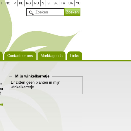
T
NO
P
PL
RO
RU
S
SI
SK
TR
UA
YU
Contacteer ons
Marktagenda
Links
Mijn winkelkarretje
Er zitten geen planten in mijn
ie
winkelkarretje
er
d
n
er