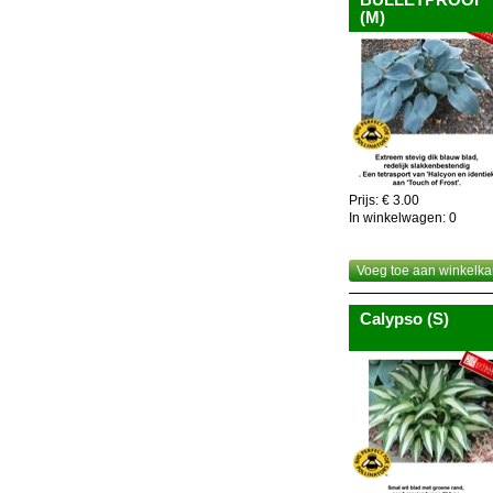
(M)
Prijs: € 3.00
In winkelwagen:
0
Voeg toe aan winkelka
Calypso (S)