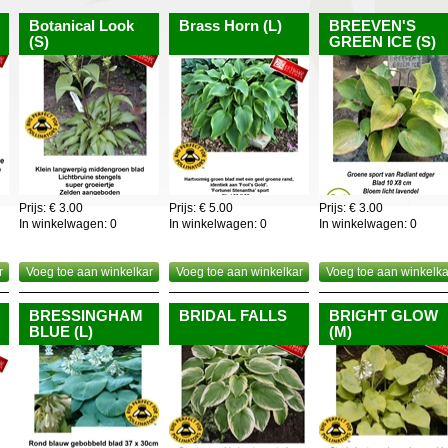
Botanical Look
Brass Horn (L)
BREEVEN'S
(S)
GREEN ICE (S)
Prijs: € 3.00
Prijs: € 5.00
Prijs: € 3.00
In winkelwagen:
0
In winkelwagen:
0
In winkelwagen:
0
r
Voeg toe aan winkelkar
Voeg toe aan winkelkar
Voeg toe aan winkelka
BRESSINGHAM
BRIDAL FALLS
BRIGHT GLOW
BLUE (L)
(M)