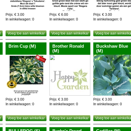
Prijs: € 3.00
Prijs: € 6.00
Prijs: € 3.00
In winkelwagen:
0
In winkelwagen:
0
In winkelwagen:
0
r
Voeg toe aan winkelkar
Voeg toe aan winkelkar
Voeg toe aan winkelka
Brim Cup (M)
Brother Ronald
Buckshaw Blue
(M)
(M)
Prijs: € 3.00
Prijs: € 3.00
Prijs: € 3.00
In winkelwagen:
0
In winkelwagen:
0
In winkelwagen:
0
r
Voeg toe aan winkelkar
Voeg toe aan winkelkar
Voeg toe aan winkelka
BULLFROG (S)
Burke's Dwarf
Cadillac (M)