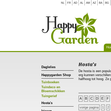
NL
FR
AD
AL
AM
AZ
BA
BG
Ho
Hosta's
Daglelies
De hosta is een populai
Happygarden Shop
erg kunnen verschillen
halfhoog tot hoog. Ze 
Tuinboeken
als solitair in een po
vochtige grond die vee
Tuindeco en
kennen, al doe je er 
Bloemschikken
Tuingerief
A
B
C
D
E
F
Hosta's
vorige pagina
1
2
Irissen